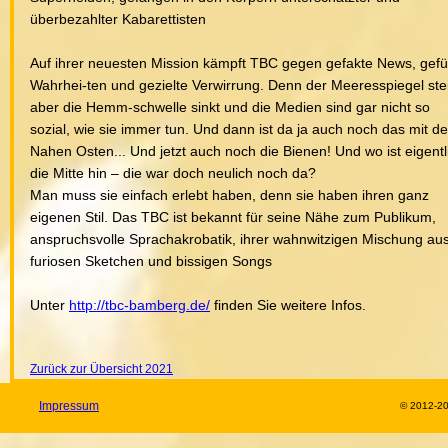
überbezahlter Kabarettisten
Auf ihrer neuesten Mission kämpft TBC gegen gefakte News, gefü
Wahrhei-ten und gezielte Verwirrung. Denn der Meeresspiegel stei
aber die Hemm-schwelle sinkt und die Medien sind gar nicht so
sozial, wie sie immer tun. Und dann ist da ja auch noch das mit d
Nahen Osten... Und jetzt auch noch die Bienen! Und wo ist eigentl
die Mitte hin – die war doch neulich noch da?
Man muss sie einfach erlebt haben, denn sie haben ihren ganz
eigenen Stil. Das TBC ist bekannt für seine Nähe zum Publikum,
anspruchsvolle Sprachakrobatik, ihrer wahnwitzigen Mischung au
furiosen Sketchen und bissigen Songs
Unter
http://tbc-bamberg.de/
finden Sie weitere Infos.
Zurück zur Übersicht 2021
Impressum
© 2012-2