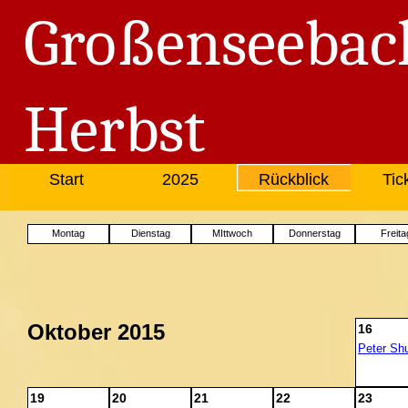
Großenseebac
Herbst
Start
2025
Rückblick
Tic
Montag
Dienstag
MIttwoch
Donnerstag
Freita
Oktober 2015
16
Peter Sh
19
20
21
22
23